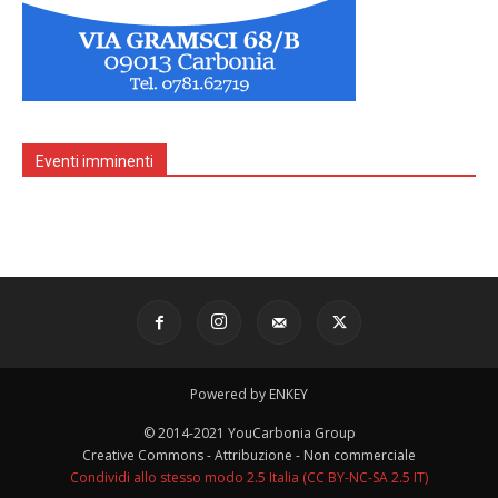
Eventi imminenti
Powered by ENKEY
© 2014-2021 YouCarbonia Group
Creative Commons - Attribuzione - Non commerciale
Condividi allo stesso modo 2.5 Italia (CC BY-NC-SA 2.5 IT)