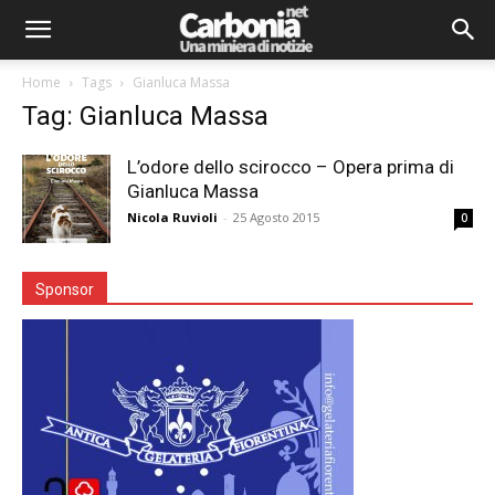
Home
Tags
Gianluca Massa
Tag: Gianluca Massa
L’odore dello scirocco – Opera prima di
Gianluca Massa
Nicola Ruvioli
-
25 Agosto 2015
0
Sponsor