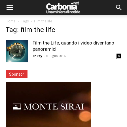
Home
Tags
Film the life
Tag: film the life
Film the Life, quando i video diventano
panoramici
Enkey
-
6 Luglio 2016
0
Sponsor