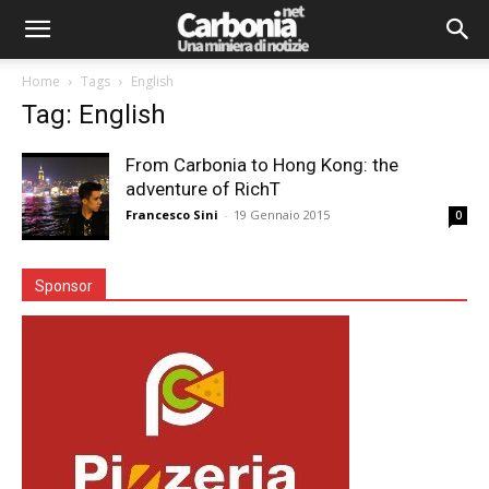
Home
Tags
English
Tag: English
From Carbonia to Hong Kong: the
adventure of RichT
Francesco Sini
-
19 Gennaio 2015
0
Sponsor