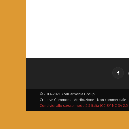
© 2014-2021 YouCarbonia Group
Creative Commons - Attribuzione - Non commerciale
Condividi allo stesso modo 2.5 Italia (CC BY-NC-SA 2.5 