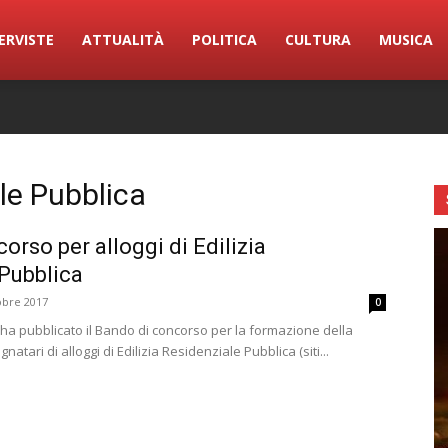
ERVISTE
ATTUALITÀ
POLITICA
CULTURA
MUSICA
ale Pubblica
orso per alloggi di Edilizia
Pubblica
obre 2017
0
ha pubblicato il Bando di concorso per la formazione della
atari di alloggi di Edilizia Residenziale Pubblica (siti...