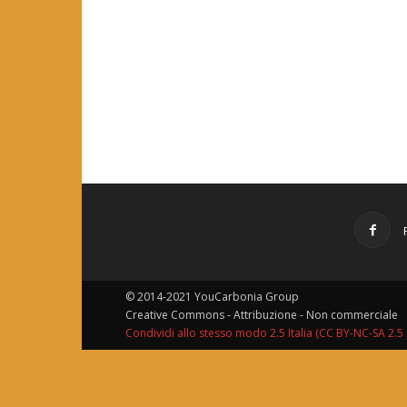
© 2014-2021 YouCarbonia Group
Creative Commons - Attribuzione - Non commerciale
Condividi allo stesso modo 2.5 Italia (CC BY-NC-SA 2.5 