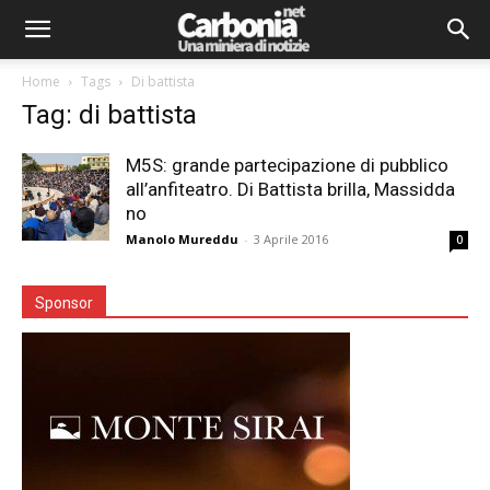
Home
Tags
Di battista
Tag: di battista
M5S: grande partecipazione di pubblico
all’anfiteatro. Di Battista brilla, Massidda
no
Manolo Mureddu
-
3 Aprile 2016
0
Sponsor