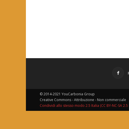
© 2014-2021 YouCarbonia Group
Creative Commons - Attribuzione - Non commerciale
Condividi allo stesso modo 2.5 Italia (CC BY-NC-SA 2.5 