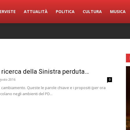
ERVISTE
ATTUALITÀ
POLITICA
CULTURA
MUSICA
 ricerca della Sinistra perduta…
gosto 2016
0
il cambiamento. Queste le parole chiave e i propositi (per ora
rcolano negli ambienti del PD...