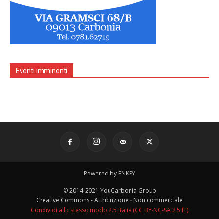
Eventi imminenti
Powered by ENKEY
© 2014-2021 YouCarbonia Group
Creative Commons - Attribuzione - Non commerciale
Condividi allo stesso modo 2.5 Italia (CC BY-NC-SA 2.5 IT)