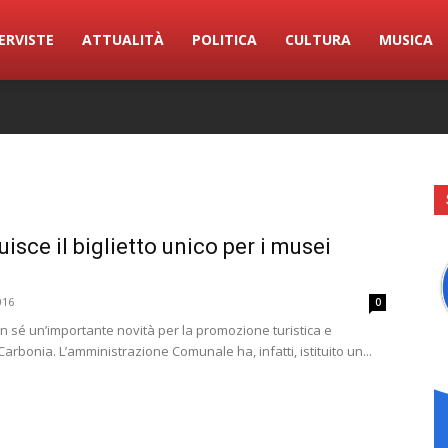
ERVISTE
ATTUALITÀ
POLITICA
CULTURA
MUSICA
uisce il biglietto unico per i musei
016
0
n sé un’importante novità per la promozione turistica e
 Carbonia. L’amministrazione Comunale ha, infatti, istituito un...