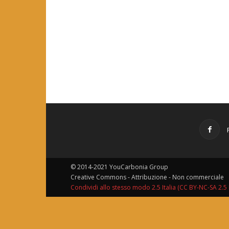
© 2014-2021 YouCarbonia Group
Creative Commons - Attribuzione - Non commerciale
Condividi allo stesso modo 2.5 Italia (CC BY-NC-SA 2.5 