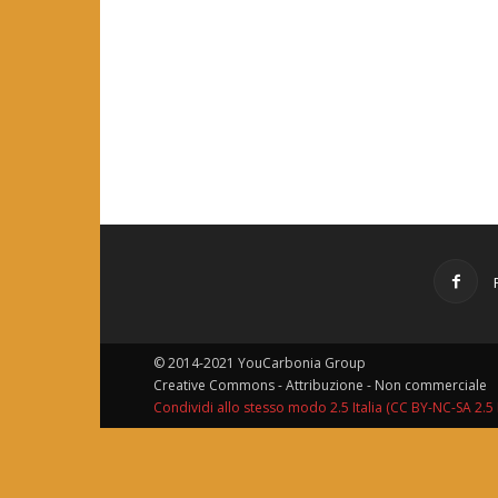
© 2014-2021 YouCarbonia Group
Creative Commons - Attribuzione - Non commerciale
Condividi allo stesso modo 2.5 Italia (CC BY-NC-SA 2.5 