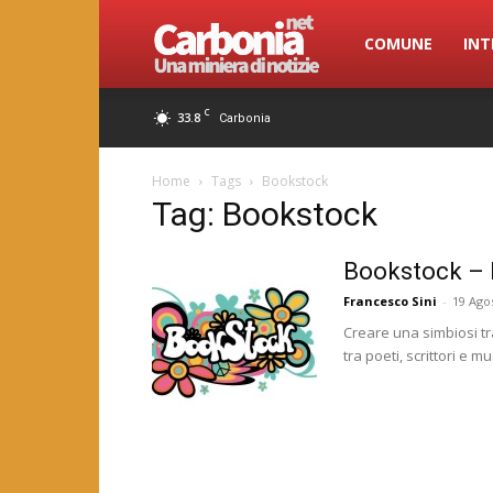
Carbonia.net
COMUNE
INT
C
33.8
Carbonia
Home
Tags
Bookstock
Tag: Bookstock
Bookstock – Mu
Francesco Sini
-
19 Ago
Creare una simbiosi tr
tra poeti, scrittori e mu