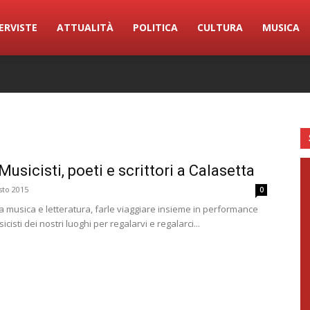
ERVISTE
ATTUALITÀ
POLITICA
CULTURA
MUSICA
sicisti, poeti e scrittori a Calasetta
sto 2015
0
a musica e letteratura, farle viaggiare insieme in performance
sicisti dei nostri luoghi per regalarvi e regalarci...