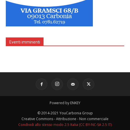
Eventi imminenti
Powered by ENKEY
© 2014-2021 YouCarbonia Group
Creative Commons - Attribuzione - Non commerciale
Condividi allo stesso modo 2.5 Italia (CC BY-NC-SA 2.5 IT)