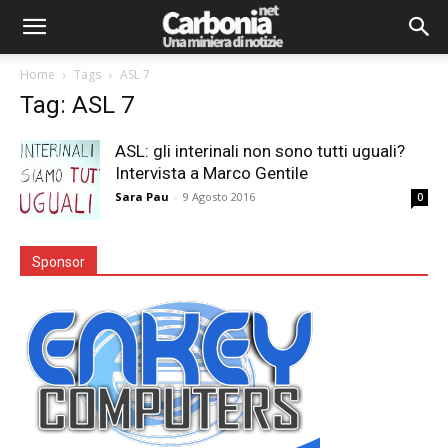
Home
Tags
ASL 7
Tag: ASL 7
ASL: gli interinali non sono tutti uguali?
Intervista a Marco Gentile
Sara Pau
-
9 Agosto 2016
0
Sponsor