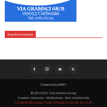
Eventi imminenti
Powered by ENKEY
© 2014-2021 YouCarbonia Group
Creative Commons - Attribuzione - Non commerciale
Condividi allo stesso modo 2.5 Italia (CC BY-NC-SA 2.5 IT)