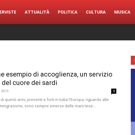
ERVISTE
ATTUALITÀ
POLITICA
CULTURA
MUSICA
 esempio di accoglienza, un servizio
 del cuore dei sardi
o 2015
0
i questi anni, presenti e forti in tutta l'Europa, riguardo alle
'immigrazione, sono sempre emerse delle mani tese...