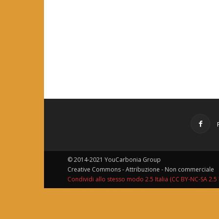
© 2014-2021 YouCarbonia Group
Creative Commons - Attribuzione - Non commerciale
Condividi allo stesso modo 2.5 Italia (CC BY-NC-SA 2.5 