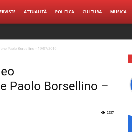
ERVISTE
ATTUALITÀ
POLITICA
CULTURA
MUSICA
one Paolo Borsellino – 19/07/2016
deo
Paolo Borsellino –
2237
erest
Linkedin
Tumblr
VK