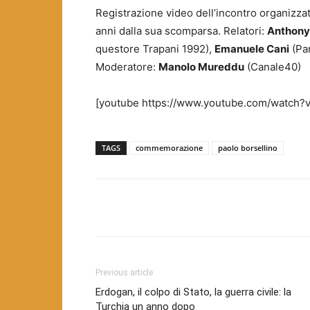
Registrazione video dell’incontro organiz
anni dalla sua scomparsa. Relatori:
Anthony
questore Trapani 1992),
Emanuele Cani
(Par
Moderatore:
Manolo Mureddu
(Canale40)
[youtube https://www.youtube.com/watc
TAGS
commemorazione
paolo borsellino
Facebook
Twitter
Pint
Previous article
Erdogan, il colpo di Stato, la guerra civile: la
Turchia un anno dopo