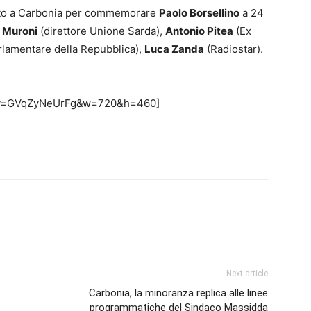
zato a Carbonia per commemorare
Paolo Borsellino
a 24
 Muroni
(direttore Unione Sarda),
Antonio Pitea
(Ex
lamentare della Repubblica),
Luca Zanda
(Radiostar).
h?v=GVqZyNeUrFg&w=720&h=460]
erest
Linkedin
Tumblr
VK
Next article
Carbonia, la minoranza replica alle linee
programmatiche del Sindaco Massidda