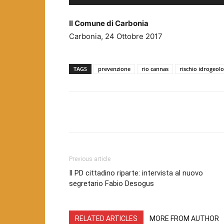
Il Comune di Carbonia
Carbonia, 24 Ottobre 2017
TAGS
prevenzione
rio cannas
rischio idrogeol
Facebook
Twitter
Pint
Previous article
Il PD cittadino riparte: intervista al nuovo
segretario Fabio Desogus
RELATED ARTICLES
MORE FROM AUTHOR