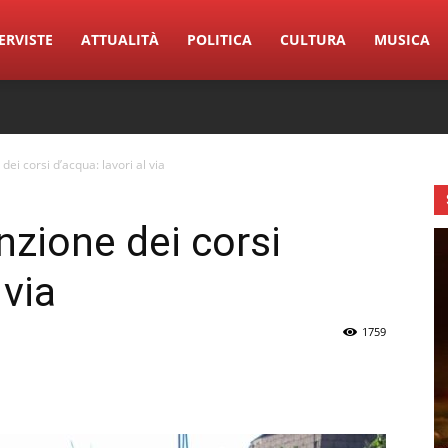
ERVISTE
ATTUALITÀ
POLITICA
CULTURA
MUSICA
ei corsi d’acqua: lavori al via
nzione dei corsi
 via
1759
erest
Linkedin
Tumblr
VK