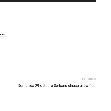
ogico
erest
Linkedin
Tumblr
VK
Next article
Domenica 29 ottobre Serbariu chiusa al traffico