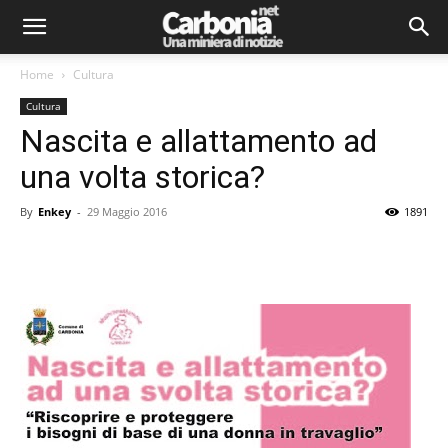
Home
Cultura
Cultura
Nascita e allattamento ad
una volta storica?
By
Enkey
-
29 Maggio 2016
1891
Facebook
Twitter
Pinterest
Lin