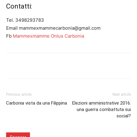
Contatti:
Tel. 3498293783
Email mammexmammecarbonia@gmail.com
Fb
Mammexmamme Onlus Carbonia
Facebook
Twitter
Pinterest
Lin
Previous article
Next article
Carbonia vista da una Filippina
Elezioni amministrative 2016:
una guerra combattuta sui
social?