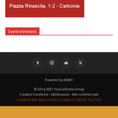
Eventi imminenti
Powered by ENKEY
© 2014-2021 YouCarbonia Group
Creative Commons - Attribuzione - Non commerciale
Condividi allo stesso modo 2.5 Italia (CC BY-NC-SA 2.5 IT)