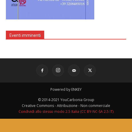
Eventi imminenti
Powered by ENKEY
© 2014-2021 YouCarbonia Group
Creative Commons - Attribuzione - Non commerciale
Condividi allo stesso modo 2.5 Italia (CC BY-NC-SA 2.5 IT)