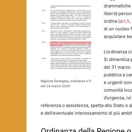
drammatiche c
libertà person
ordina (
art.5
di un nucleo 
acquistare be
L’ordinanza c
Si dimentica p
del 31 marzo 
pubblica a ca
Regione Sardegna, ordinanza n.11
e urgenti son
del 24 marzo 2020
comunità loca
d’urgenza, iv
referenza o assistenza, spetta allo Stato o 
e dell’eventuale interessamento di più ambiti 
Ordinanza della Regione o