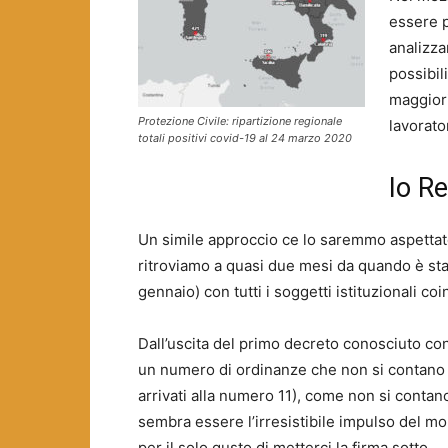
essere p
analizza
possibil
maggiori
Protezione Civile: ripartizione regionale
lavorato
totali positivi covid-19 al 24 marzo 2020
Io R
Un simile approccio ce lo saremmo aspettato
ritroviamo a quasi due mesi da quando è stat
gennaio) con tutti i soggetti istituzionali c
Dall’uscita del primo decreto conosciuto con
un numero di ordinanze che non si contano p
arrivati alla numero 11), come non si contan
sembra essere l’irresistibile impulso del 
per il solo gusto di metterci la firma sotto.