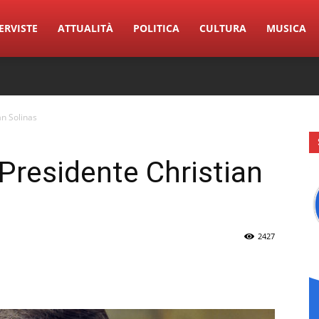
ERVISTE
ATTUALITÀ
POLITICA
CULTURA
MUSICA
an Solinas
 Presidente Christian
2427
erest
Linkedin
Tumblr
VK