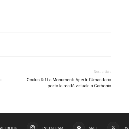
erest
Linkedin
Tumblr
VK
Next article
i
Oculus Rift a Monumenti Aperti: l’Umanitaria
porta la realtà virtuale a Carbonia
FACEBOOK
INSTAGRAM
MAIL
TW