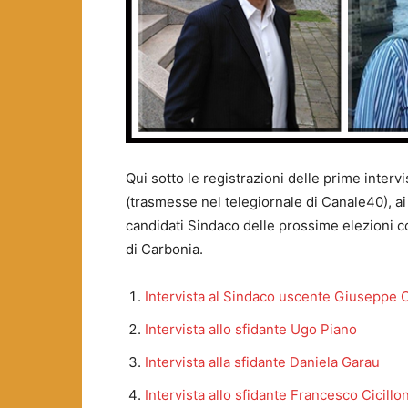
Qui sotto le registrazioni delle prime interv
(trasmesse nel telegiornale di Canale40), ai
candidati Sindaco delle prossime elezioni 
di Carbonia.
Intervista al Sindaco uscente Giuseppe C
Intervista allo sfidante Ugo Piano
Intervista alla sfidante Daniela Garau
Intervista allo sfidante Francesco Cicillon