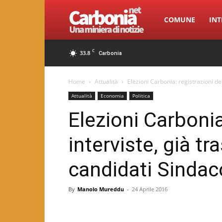
Carbonia.net
COMUNE
INT
C
33.8
Carbonia
Home
Attualità
Elezioni Carbonia: registrazioni de
Attualità
Economia
Politica
Elezioni Carbonia
interviste, già t
candidati Sindac
By
Manolo Mureddu
-
24 Aprile 2016
Facebook
Twitter
Pint