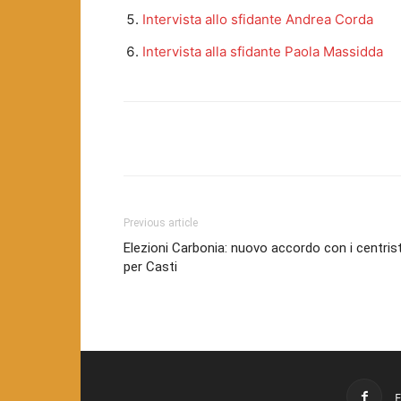
Intervista allo sfidante Andrea Corda
Intervista alla sfidante Paola Massidda
Facebook
Twitter
Pint
Previous article
Elezioni Carbonia: nuovo accordo con i centrist
per Casti