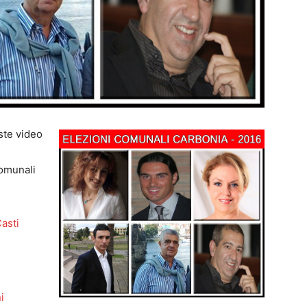
iste video
comunali
asti
i