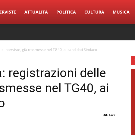
ERVISTE
ATTUALITÀ
POLITICA
CULTURA
MUSICA
lle interviste, già trasmesse nel TG40, ai candidati Sindaco
: registrazioni delle
rasmesse nel TG40, ai
o
6480
erest
Linkedin
Tumblr
VK