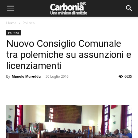
Home
Politica
Politica
Nuovo Consiglio Comunale
tra polemiche su assunzioni e
licenziamenti
By
Manolo Mureddu
-
30 Luglio 2016
6635
Facebook
Twitter
Pinterest
Lin