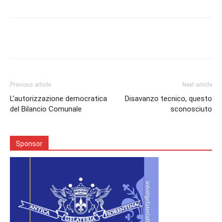
Facebook
Twitter
Pinterest
Lin
Previous article
Next article
L’autorizzazione democratica
Disavanzo tecnico, questo
del Bilancio Comunale
sconosciuto
Sponsor