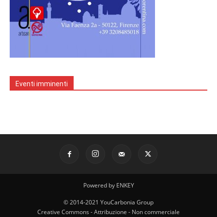
Eventi imminenti
Powered by ENKEY
© 2014-2021 YouCarbonia Group
Creative Commons - Attribuzione - Non commerciale