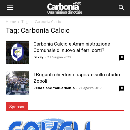
Home
Tags
Carbonia Calcio
Tag: Carbonia Calcio
Carbonia Calcio e Amministrazione
Comunale di nuovo ai ferri corti?
Enkey
-
23 Giugno 2020
0
I Briganti chiedono risposte sullo stadio
Zoboli
Redazione YouCarbonia
-
21 Agosto 2017
0
Sponsor