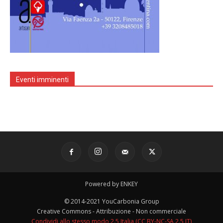
Eventi imminenti
Powered by ENKEY
© 2014-2021 YouCarbonia Group
Creative Commons - Attribuzione - Non commerciale
Condividi allo stesso modo 2.5 Italia (CC BY-NC-SA 2.5 IT)