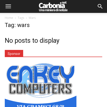
Home
Tags
Wars
Tag: wars
No posts to display
Sponsor