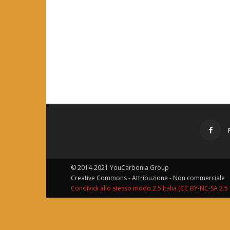
© 2014-2021 YouCarbonia Group
Creative Commons - Attribuzione - Non commerciale
Condividi allo stesso modo 2.5 Italia (CC BY-NC-SA 2.5 