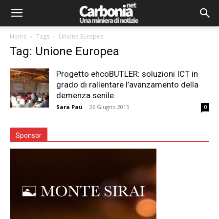
Home
Tags
Unione Europea
Tag: Unione Europea
Progetto ehcoBUTLER: soluzioni ICT in
grado di rallentare l’avanzamento della
demenza senile
Sara Pau
-
26 Giugno 2015
0
Sponsor