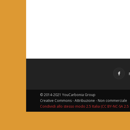
© 2014-2021 YouCarbonia Group
Creative Commons - Attribuzione - Non commerciale
Condividi allo stesso modo 2.5 Italia (CC BY-NC-SA 2.5 