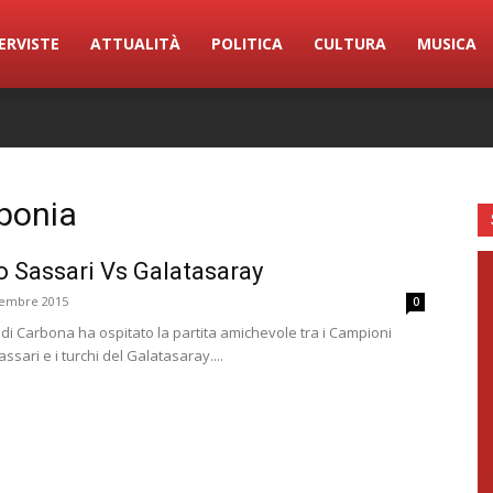
ERVISTE
ATTUALITÀ
POLITICA
CULTURA
MUSICA
rbonia
 Sassari Vs Galatasaray
tembre 2015
0
à di Carbona ha ospitato la partita amichevole tra i Campioni
ssari e i turchi del Galatasaray....