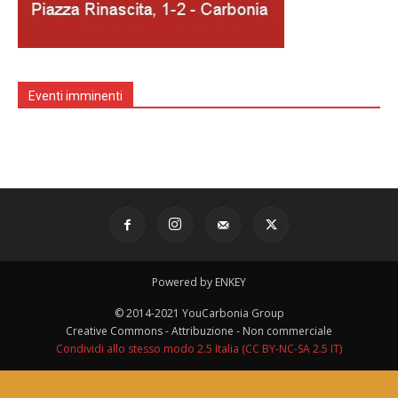
Eventi imminenti
Powered by ENKEY
© 2014-2021 YouCarbonia Group
Creative Commons - Attribuzione - Non commerciale
Condividi allo stesso modo 2.5 Italia (CC BY-NC-SA 2.5 IT)