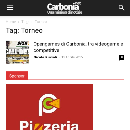
Home
Tags
Torneo
Tag: Torneo
Opengames di Carbonia, tra videogame e
competitive
Nicola Ruvioli
-
30 Aprile 2015
0
Sponsor