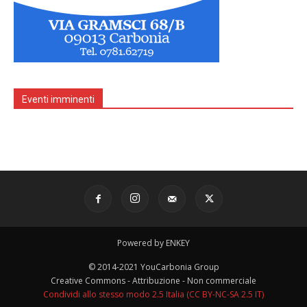
Eventi imminenti
Powered by ENKEY
© 2014-2021 YouCarbonia Group
Creative Commons - Attribuzione - Non commerciale
Condividi allo stesso modo 2.5 Italia (CC BY-NC-SA 2.5 IT)