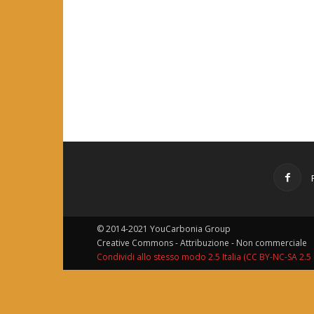
© 2014-2021 YouCarbonia Group
Creative Commons - Attribuzione - Non commerciale
Condividi allo stesso modo 2.5 Italia (CC BY-NC-SA 2.5 