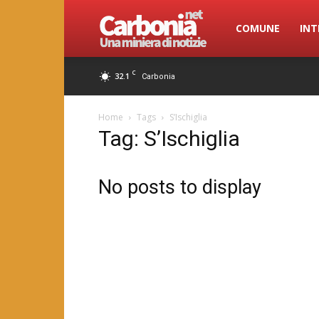
Carbonia.net
COMUNE
INT
C
32.1
Carbonia
Home
Tags
S’Ischiglia
Tag: S’Ischiglia
No posts to display