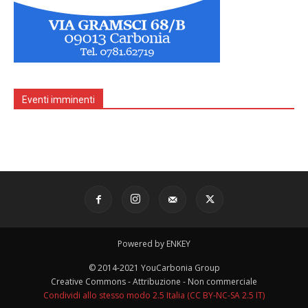
Eventi imminenti
Powered by ENKEY
© 2014-2021 YouCarbonia Group
Creative Commons - Attribuzione - Non commerciale
Condividi allo stesso modo 2.5 Italia (CC BY-NC-SA 2.5 IT)