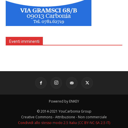
Eventi imminenti
Powered by ENKEY
© 2014-2021 YouCarbonia Group
Creative Commons - Attribuzione - Non commerciale
Condividi allo stesso modo 2.5 Italia (CC BY-NC-SA 2.5 IT)