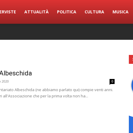
ERVISTE
ATTUALITÀ
POLITICA
CULTURA
MUSICA
 Albeschida
o 2020
0
ntariato Albeschida (ne abbiamo parlato qui) compie venti anni.
uri all'Associazione che per la prima volta non ha...