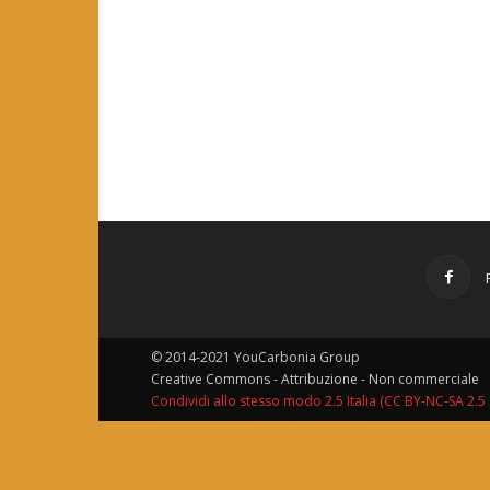
© 2014-2021 YouCarbonia Group
Creative Commons - Attribuzione - Non commerciale
Condividi allo stesso modo 2.5 Italia (CC BY-NC-SA 2.5 