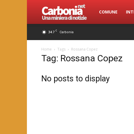
Carbonia.net
COMUNE
INT
C
34.7
Carbonia
Home
Tags
Rossana Copez
Tag: Rossana Copez
No posts to display