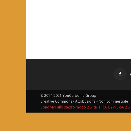
© 2014-2021 YouCarbonia Group
Creative Commons - Attribuzione - Non commerciale
Condividi allo stesso modo 2.5 Italia (CC BY-NC-SA 2.5 