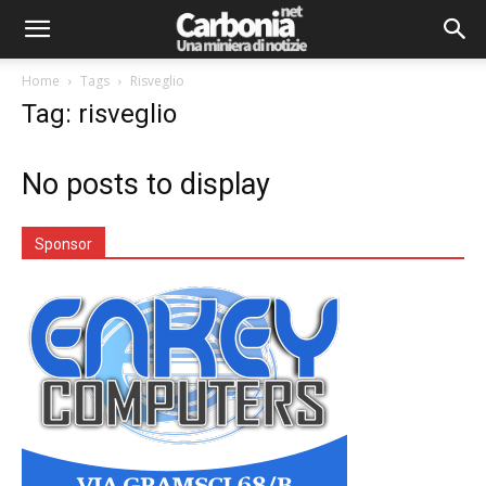
Home
Tags
Risveglio
Tag: risveglio
No posts to display
Sponsor