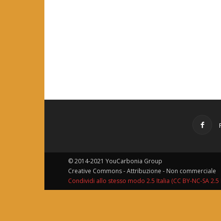
© 2014-2021 YouCarbonia Group
Creative Commons - Attribuzione - Non commerciale
Condividi allo stesso modo 2.5 Italia (CC BY-NC-SA 2.5 