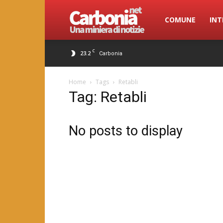
Carbonia.net
COMUNE
INT
C
23.2
Carbonia
Home
Tags
Retabli
Tag: Retabli
No posts to display