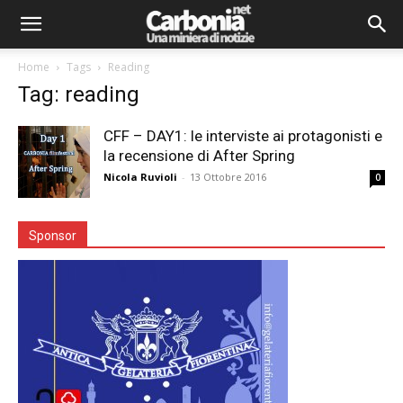
Home
Tags
Reading
Tag: reading
CFF – DAY1: le interviste ai protagonisti e
la recensione di After Spring
Nicola Ruvioli
-
13 Ottobre 2016
0
Sponsor