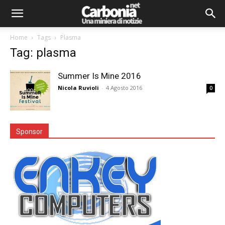
Home
Tags
Plasma
Tag: plasma
Summer Is Mine 2016
Nicola Ruvioli
-
4 Agosto 2016
0
Sponsor