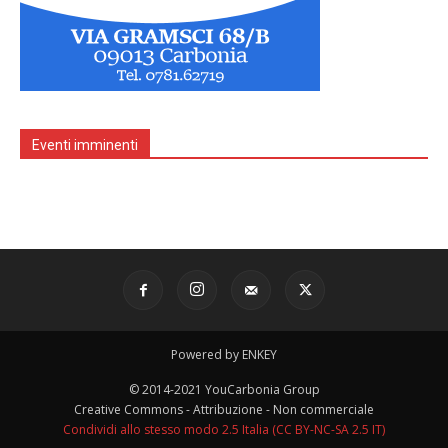
Eventi imminenti
Powered by ENKEY
© 2014-2021 YouCarbonia Group
Creative Commons - Attribuzione - Non commerciale
Condividi allo stesso modo 2.5 Italia (CC BY-NC-SA 2.5 IT)