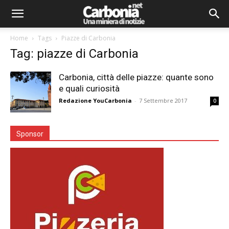
Home
Tags
Piazze di Carbonia
Tag: piazze di Carbonia
Carbonia, città delle piazze: quante sono
e quali curiosità
Redazione YouCarbonia
-
7 Settembre 2017
0
Sponsor