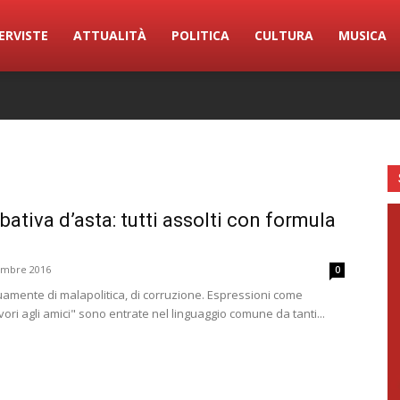
ERVISTE
ATTUALITÀ
POLITICA
CULTURA
MUSICA
bativa d’asta: tutti assolti con formula
embre 2016
0
inuamente di malapolitica, di corruzione. Espressioni come
avori agli amici" sono entrate nel linguaggio comune da tanti...