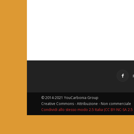
© 2014-2021 YouCarbonia Group
Creative Commons - Attribuzione - Non commerciale
Condividi allo stesso modo 2.5 Italia (CC BY-NC-SA 2.5 