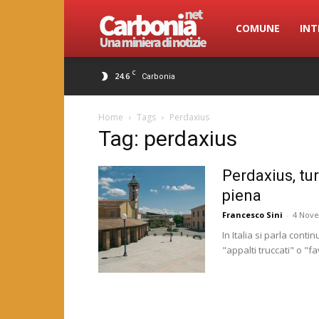
Carbonia.net
COMUNE
INT
C
24.6
Carbonia
Home
Tags
Perdaxius
Tag: perdaxius
Perdaxius, tur
piena
Francesco Sini
-
4 Nov
In Italia si parla cont
"appalti truccati" o "f