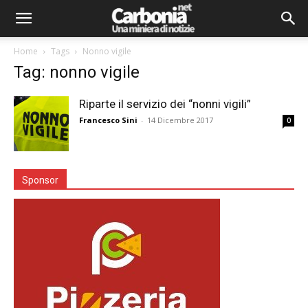
Home
Tags
Nonno vigile
Tag: nonno vigile
Riparte il servizio dei “nonni vigili”
Francesco Sini
-
14 Dicembre 2017
0
Sponsor