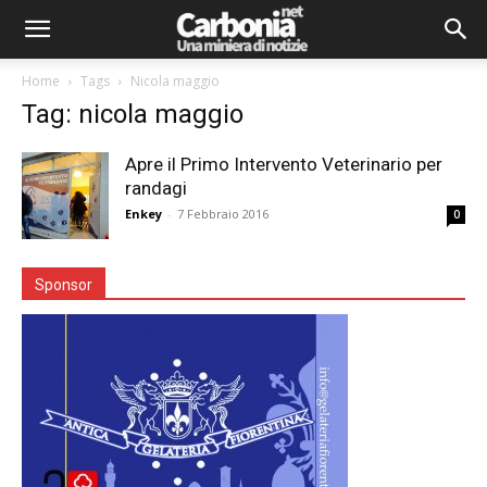
Home
Tags
Nicola maggio
Tag: nicola maggio
Apre il Primo Intervento Veterinario per
randagi
Enkey
-
7 Febbraio 2016
0
Sponsor