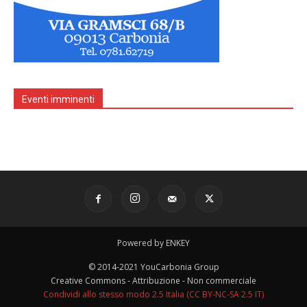
Eventi imminenti
Powered by ENKEY
© 2014-2021 YouCarbonia Group
Creative Commons - Attribuzione - Non commerciale
Condividi allo stesso modo 2.5 Italia (CC BY-NC-SA 2.5 IT)