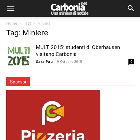
Home
Tags
Miniere
Tag: Miniere
MULTI2015: studenti di Oberhausen
visitano Carbonia
Sara Pau
-
9 Ottobre 2015
0
Sponsor