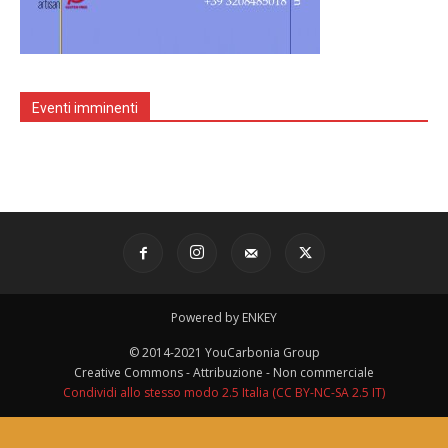
Eventi imminenti
Powered by ENKEY
© 2014-2021 YouCarbonia Group
Creative Commons - Attribuzione - Non commerciale
Condividi allo stesso modo 2.5 Italia (CC BY-NC-SA 2.5 IT)