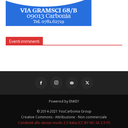
Eventi imminenti
Powered by ENKEY
© 2014-2021 YouCarbonia Group
Creative Commons - Attribuzione - Non commerciale
Condividi allo stesso modo 2.5 Italia (CC BY-NC-SA 2.5 IT)