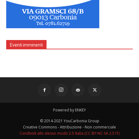
Eventi imminenti
Powered by ENKEY
© 2014-2021 YouCarbonia Group
Creative Commons - Attribuzione - Non commerciale
Condividi allo stesso modo 2.5 Italia (CC BY-NC-SA 2.5 IT)