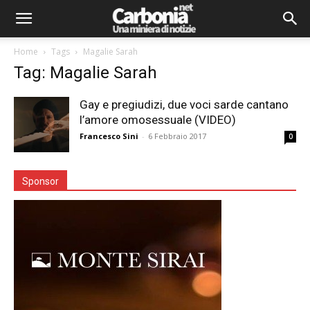
Home
Tags
Magalie Sarah
Tag: Magalie Sarah
Gay e pregiudizi, due voci sarde cantano
l’amore omosessuale (VIDEO)
Francesco Sini
-
6 Febbraio 2017
0
Sponsor